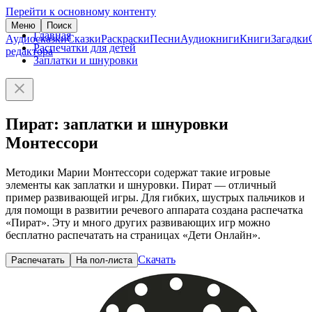
Перейти к основному контенту
Меню
Поиск
Главная
Аудиосказки
Сказки
Раскраски
Песни
Аудиокниги
Книги
Загадки
Распечатки для детей
редактора
Заплатки и шнуровки
Пират: заплатки и шнуровки
Монтессори
Методики Марии Монтессори содержат такие игровые
элементы как заплатки и шнуровки. Пират — отличный
пример развивающей игры. Для гибких, шустрых пальчиков и
для помощи в развитии речевого аппарата создана распечатка
«Пират». Эту и много других развивающих игр можно
бесплатно распечатать на страницах «Дети Онлайн».
Скачать
Распечатать
На пол-листа