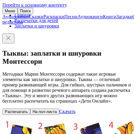
Перейти к основному контенту
Меню
Поиск
Главная
Аудиосказки
Сказки
Раскраски
Песни
Аудиокниги
Книги
Загадки
Распечатки для детей
редактора
Заплатки и шнуровки
Тыквы: заплатки и шнуровки
Монтессори
Методики Марии Монтессори содержат такие игровые
элементы как заплатки и шнуровки. Тыквы — отличный
пример развивающей игры. Для гибких, шустрых пальчиков и
для помощи в развитии речевого аппарата создана распечатка
«Тыквы». Эту и много других развивающих игр можно
бесплатно распечатать на страницах «Дети Онлайн».
Скачать
Распечатать
На пол-листа