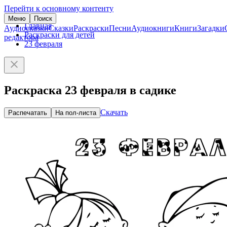
Перейти к основному контенту
Меню
Поиск
Главная
Аудиосказки
Сказки
Раскраски
Песни
Аудиокниги
Книги
Загадки
Раскраски для детей
редактора
23 февраля
Раскраска 23 февраля в садике
Скачать
Распечатать
На пол-листа