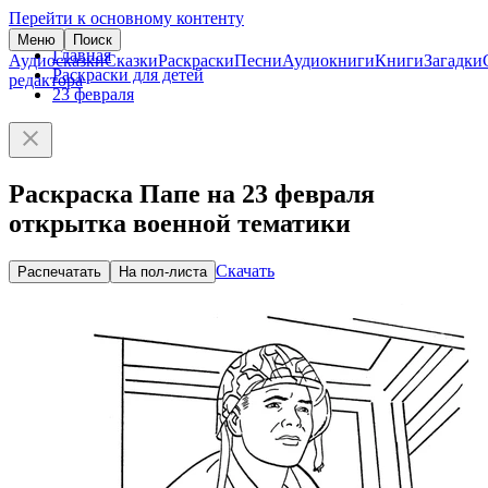
Перейти к основному контенту
Меню
Поиск
Главная
Аудиосказки
Сказки
Раскраски
Песни
Аудиокниги
Книги
Загадки
Раскраски для детей
редактора
23 февраля
Раскраска Папе на 23 февраля
открытка военной тематики
Скачать
Распечатать
На пол-листа