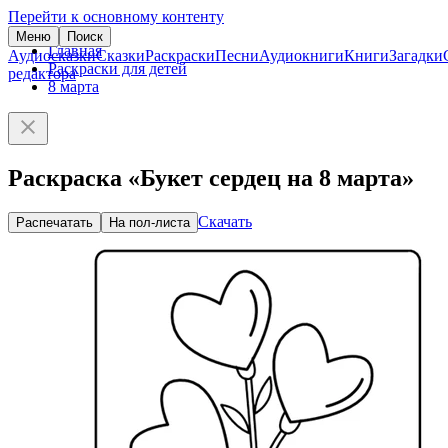
Перейти к основному контенту
Меню
Поиск
Главная
Аудиосказки
Сказки
Раскраски
Песни
Аудиокниги
Книги
Загадки
Раскраски для детей
редактора
8 марта
Раскраска «Букет сердец на 8 марта»
Скачать
Распечатать
На пол-листа