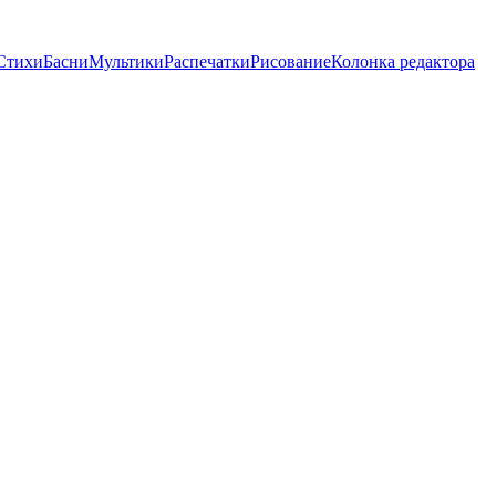
Стихи
Басни
Мультики
Распечатки
Рисование
Колонка редактора