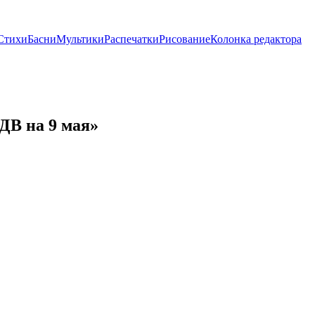
Стихи
Басни
Мультики
Распечатки
Рисование
Колонка редактора
ДВ на 9 мая»