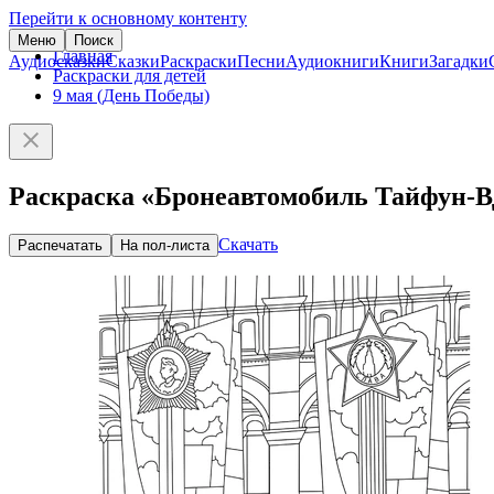
Перейти к основному контенту
Меню
Поиск
Главная
Аудиосказки
Сказки
Раскраски
Песни
Аудиокниги
Книги
Загадки
Раскраски для детей
9 мая (День Победы)
Раскраска «Бронеавтомобиль Тайфун-В
Скачать
Распечатать
На пол-листа