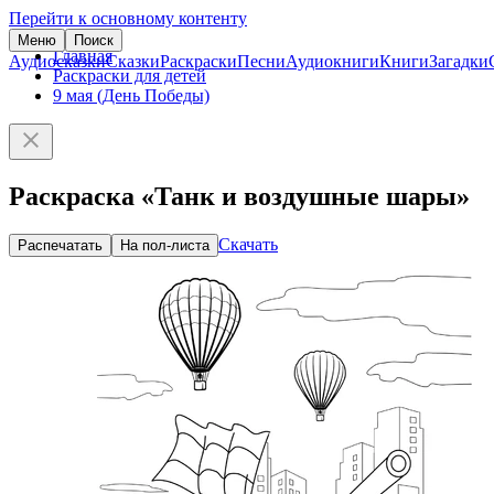
Перейти к основному контенту
Меню
Поиск
Главная
Аудиосказки
Сказки
Раскраски
Песни
Аудиокниги
Книги
Загадки
Раскраски для детей
9 мая (День Победы)
Раскраска «Танк и воздушные шары»
Скачать
Распечатать
На пол-листа