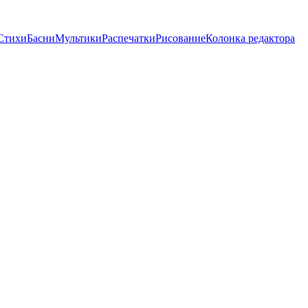
Стихи
Басни
Мультики
Распечатки
Рисование
Колонка редактора