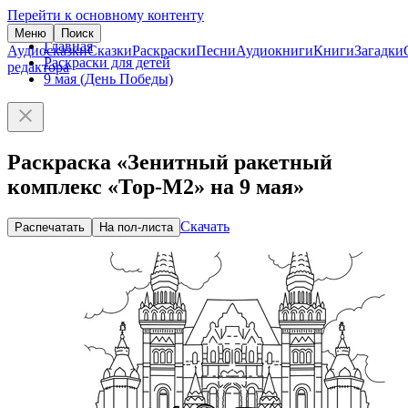
Перейти к основному контенту
Меню
Поиск
Главная
Аудиосказки
Сказки
Раскраски
Песни
Аудиокниги
Книги
Загадки
Раскраски для детей
редактора
9 мая (День Победы)
Раскраска «Зенитный ракетный
комплекс «Тор-М2» на 9 мая»
Скачать
Распечатать
На пол-листа