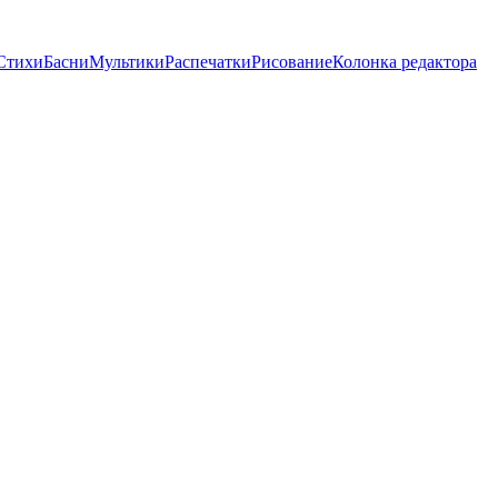
Стихи
Басни
Мультики
Распечатки
Рисование
Колонка редактора