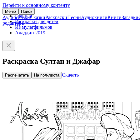
Перейти к основному контенту
Меню
Поиск
Главная
Аудиосказки
Сказки
Раскраски
Песни
Аудиокниги
Книги
Загадки
Раскраски для детей
редактора
Из мультфильмов
Аладдин 2019
Раскраска Султан и Джафар
Скачать
Распечатать
На пол-листа