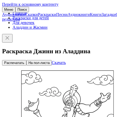
Перейти к основному контенту
Меню
Поиск
Главная
Аудиосказки
Сказки
Раскраски
Песни
Аудиокниги
Книги
Загадки
Раскраски для детей
редактора
Для девочек
Аладдин и Жасмин
Раскраска Джинн из Аладдина
Скачать
Распечатать
На пол-листа