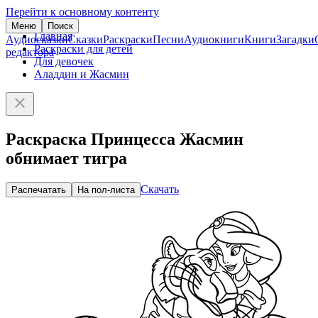
Перейти к основному контенту
Меню
Поиск
Главная
Аудиосказки
Сказки
Раскраски
Песни
Аудиокниги
Книги
Загадки
Раскраски для детей
редактора
Для девочек
Аладдин и Жасмин
Раскраска Принцесса Жасмин
обнимает тигра
Скачать
Распечатать
На пол-листа