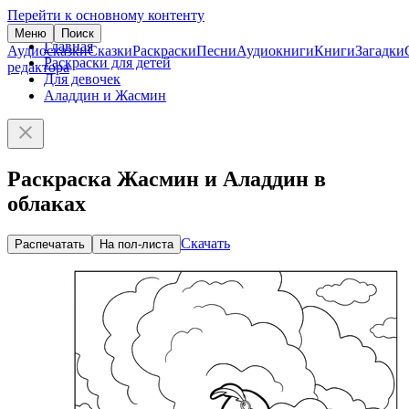
Перейти к основному контенту
Меню
Поиск
Главная
Аудиосказки
Сказки
Раскраски
Песни
Аудиокниги
Книги
Загадки
Раскраски для детей
редактора
Для девочек
Аладдин и Жасмин
Раскраска Жасмин и Аладдин в
облаках
Скачать
Распечатать
На пол-листа