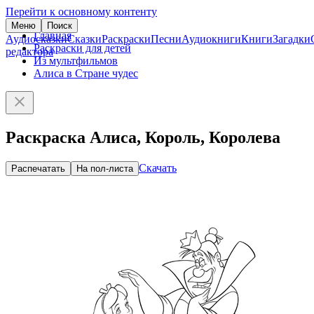
Перейти к основному контенту
Меню
Поиск
Главная
Аудиосказки
Сказки
Раскраски
Песни
Аудиокниги
Книги
Загадки
Раскраски для детей
редактора
Из мультфильмов
Алиса в Стране чудес
Раскраска Алиса, Король, Королева
Скачать
Распечатать
На пол-листа