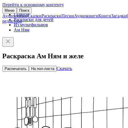
Перейти к основному контенту
Меню
Поиск
Главная
Аудиосказки
Сказки
Раскраски
Песни
Аудиокниги
Книги
Загадки
Раскраски для детей
редактора
Из мультфильмов
Ам Ням
Раскраска Ам Ням и желе
Скачать
Распечатать
На пол-листа