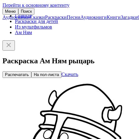
Перейти к основному контенту
Меню
Поиск
Главная
Аудиосказки
Сказки
Раскраски
Песни
Аудиокниги
Книги
Загадки
Раскраски для детей
Из мультфильмов
Ам Ням
Раскраска Ам Ням рыцарь
Скачать
Распечатать
На пол-листа