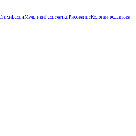
Стихи
Басни
Мультики
Распечатки
Рисование
Колонка редактора