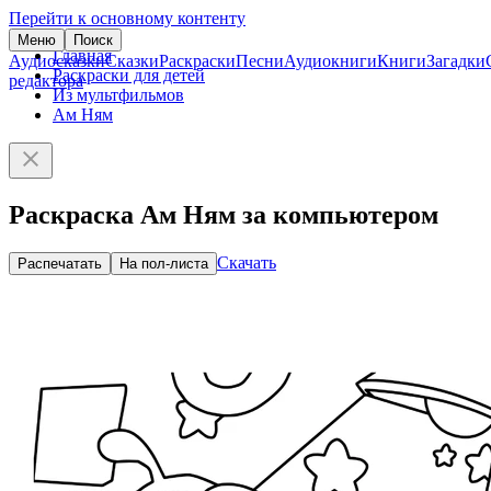
Перейти к основному контенту
Меню
Поиск
Главная
Аудиосказки
Сказки
Раскраски
Песни
Аудиокниги
Книги
Загадки
Раскраски для детей
редактора
Из мультфильмов
Ам Ням
Раскраска Ам Ням за компьютером
Скачать
Распечатать
На пол-листа