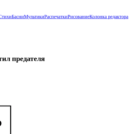
Стихи
Басни
Мультики
Распечатки
Рисование
Колонка редактора
тил предателя