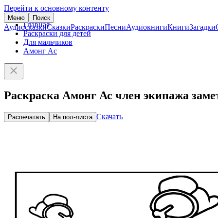
Перейти к основному контенту
Меню
Поиск
Главная
Аудиосказки
Сказки
Раскраски
Песни
Аудиокниги
Книги
Загадки
Раскраски для детей
Для мальчиков
Амонг Ас
Раскраска Амонг Ас член экипажа заме
Скачать
Распечатать
На пол-листа