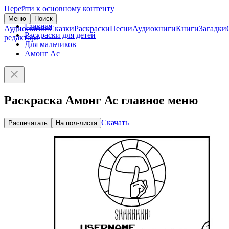
Перейти к основному контенту
Меню
Поиск
Главная
Аудиосказки
Сказки
Раскраски
Песни
Аудиокниги
Книги
Загадки
Раскраски для детей
редактора
Для мальчиков
Амонг Ас
Раскраска Амонг Ас главное меню
Скачать
Распечатать
На пол-листа