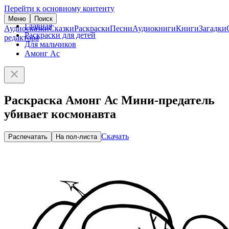
Перейти к основному контенту
Меню
Поиск
Главная
Аудиосказки
Сказки
Раскраски
Песни
Аудиокниги
Книги
Загадки
Раскраски для детей
редактора
Для мальчиков
Амонг Ас
Раскраска Амонг Ас Мини-предатель
убивает космонавта
Скачать
Распечатать
На пол-листа