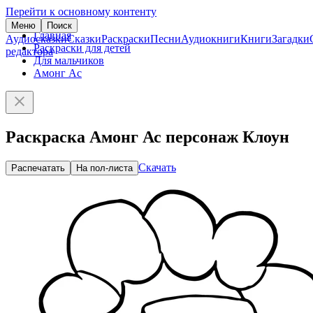
Перейти к основному контенту
Меню
Поиск
Главная
Аудиосказки
Сказки
Раскраски
Песни
Аудиокниги
Книги
Загадки
Раскраски для детей
редактора
Для мальчиков
Амонг Ас
Раскраска Амонг Ас персонаж Клоун
Скачать
Распечатать
На пол-листа