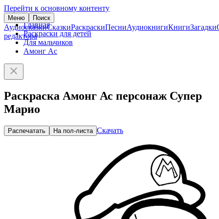
Перейти к основному контенту
Меню
Поиск
Главная
Аудиосказки
Сказки
Раскраски
Песни
Аудиокниги
Книги
Загадки
Раскраски для детей
редактора
Для мальчиков
Амонг Ас
Раскраска Амонг Ас персонаж Супер
Марио
Скачать
Распечатать
На пол-листа