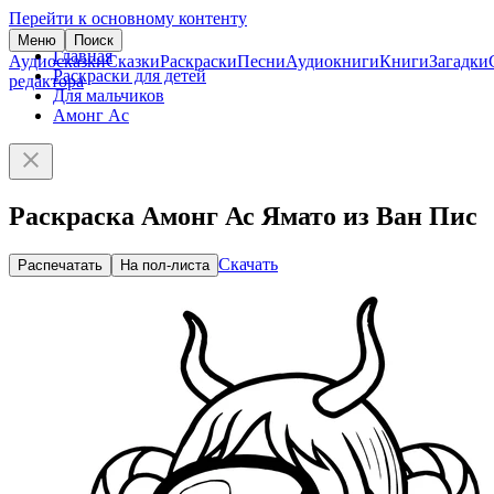
Перейти к основному контенту
Меню
Поиск
Главная
Аудиосказки
Сказки
Раскраски
Песни
Аудиокниги
Книги
Загадки
Раскраски для детей
редактора
Для мальчиков
Амонг Ас
Раскраска Амонг Ас Ямато из Ван Пис
Скачать
Распечатать
На пол-листа