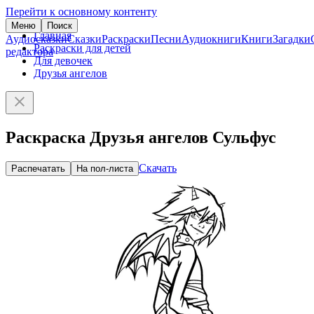
Перейти к основному контенту
Меню
Поиск
Главная
Аудиосказки
Сказки
Раскраски
Песни
Аудиокниги
Книги
Загадки
Раскраски для детей
редактора
Для девочек
Друзья ангелов
Раскраска Друзья ангелов Сульфус
Скачать
Распечатать
На пол-листа