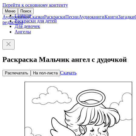
Перейти к основному контенту
Меню
Поиск
Главная
Аудиосказки
Сказки
Раскраски
Песни
Аудиокниги
Книги
Загадки
Раскраски для детей
редактора
Для девочек
Ангелы
Раскраска Мальчик ангел с дудочкой
Скачать
Распечатать
На пол-листа