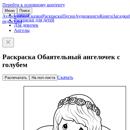
Перейти к основному контенту
Меню
Поиск
Главная
Аудиосказки
Сказки
Раскраски
Песни
Аудиокниги
Книги
Загадки
Раскраски для детей
редактора
Для девочек
Ангелы
Раскраска Обаятельный ангелочек с
голубем
Скачать
Распечатать
На пол-листа