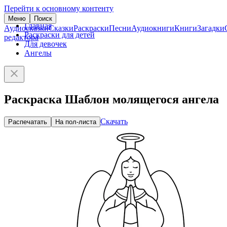
Перейти к основному контенту
Меню
Поиск
Главная
Аудиосказки
Сказки
Раскраски
Песни
Аудиокниги
Книги
Загадки
Раскраски для детей
редактора
Для девочек
Ангелы
Раскраска Шаблон молящегося ангела
Скачать
Распечатать
На пол-листа