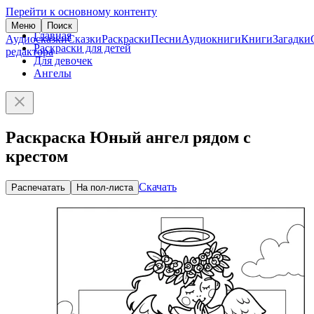
Перейти к основному контенту
Меню
Поиск
Главная
Аудиосказки
Сказки
Раскраски
Песни
Аудиокниги
Книги
Загадки
Раскраски для детей
редактора
Для девочек
Ангелы
Раскраска Юный ангел рядом с
крестом
Скачать
Распечатать
На пол-листа