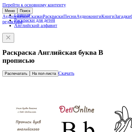
Перейти к основному контенту
Меню
Поиск
Главная
Аудиосказки
Сказки
Раскраски
Песни
Аудиокниги
Книги
Загадки
Раскраски для детей
редактора
Английский алфавит
Раскраска Английская буква B
прописью
Скачать
Распечатать
На пол-листа