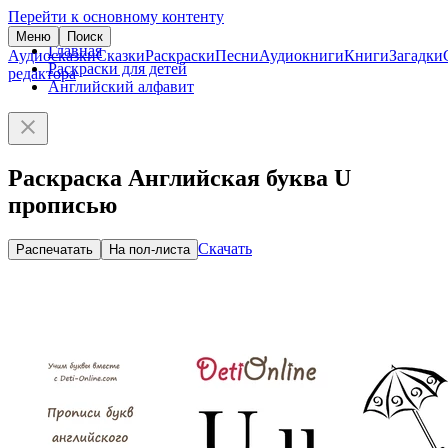
Перейти к основному контенту
Меню
Поиск
Главная
Аудиосказки
Сказки
Раскраски
Песни
Аудиокниги
Книги
Загадки
Раскраски для детей
редактора
Английский алфавит
Раскраска Английская буква U
прописью
Скачать
Распечатать
На пол-листа