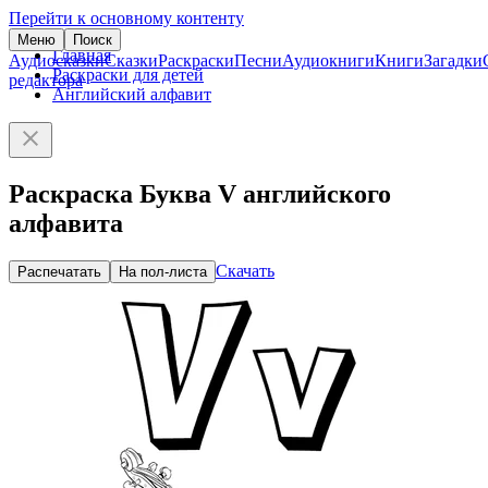
Перейти к основному контенту
Меню
Поиск
Главная
Аудиосказки
Сказки
Раскраски
Песни
Аудиокниги
Книги
Загадки
Раскраски для детей
редактора
Английский алфавит
Раскраска Буква V английского
алфавита
Скачать
Распечатать
На пол-листа