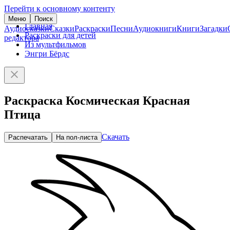
Перейти к основному контенту
Меню
Поиск
Главная
Аудиосказки
Сказки
Раскраски
Песни
Аудиокниги
Книги
Загадки
Раскраски для детей
редактора
Из мультфильмов
Энгри Бёрдс
Раскраска Космическая Красная
Птица
Скачать
Распечатать
На пол-листа