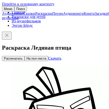
Перейти к основному контенту
Меню
Поиск
Главная
Аудиосказки
Сказки
Раскраски
Песни
Аудиокниги
Книги
Загадки
Раскраски для детей
редактора
Из мультфильмов
Энгри Бёрдс
Раскраска Ледяная птица
Скачать
Распечатать
На пол-листа