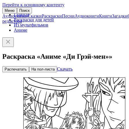
Перейти к основному контенту
Меню
Поиск
Главная
Аудиосказки
Сказки
Раскраски
Песни
Аудиокниги
Книги
Загадки
Раскраски для детей
редактора
Из мультфильмов
Аниме
Раскраска «Аниме «Ди Грэй-мен»»
Скачать
Распечатать
На пол-листа