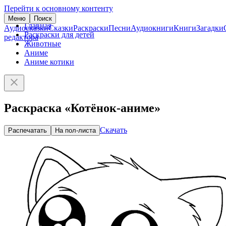
Перейти к основному контенту
Меню
Поиск
Главная
Аудиосказки
Сказки
Раскраски
Песни
Аудиокниги
Книги
Загадки
Раскраски для детей
редактора
Животные
Аниме
Аниме котики
Раскраска «Котёнок-аниме»
Скачать
Распечатать
На пол-листа