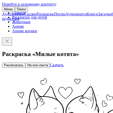
Перейти к основному контенту
Меню
Поиск
Главная
Аудиосказки
Сказки
Раскраски
Песни
Аудиокниги
Книги
Загадки
Раскраски для детей
редактора
Животные
Аниме
Аниме котики
Раскраска «Милые котята»
Скачать
Распечатать
На пол-листа