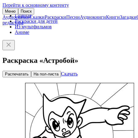
Перейти к основному контенту
Меню
Поиск
Главная
Аудиосказки
Сказки
Раскраски
Песни
Аудиокниги
Книги
Загадки
Раскраски для детей
редактора
Из мультфильмов
Аниме
Раскраска «Астробой»
Скачать
Распечатать
На пол-листа