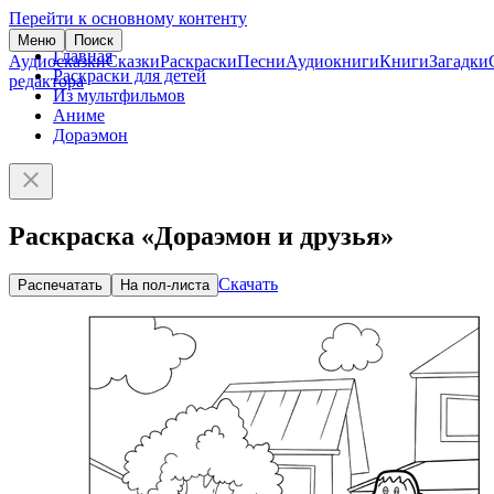
Перейти к основному контенту
Меню
Поиск
Главная
Аудиосказки
Сказки
Раскраски
Песни
Аудиокниги
Книги
Загадки
Раскраски для детей
редактора
Из мультфильмов
Аниме
Дораэмон
Раскраска «Дораэмон и друзья»
Скачать
Распечатать
На пол-листа