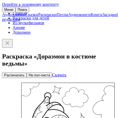
Перейти к основному контенту
Меню
Поиск
Главная
Аудиосказки
Сказки
Раскраски
Песни
Аудиокниги
Книги
Загадки
Раскраски для детей
редактора
Из мультфильмов
Аниме
Дораэмон
Раскраска «Дораэмон в костюме
ведьмы»
Скачать
Распечатать
На пол-листа