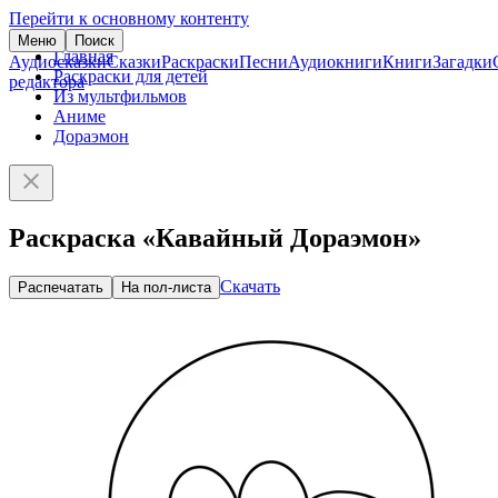
Перейти к основному контенту
Меню
Поиск
Главная
Аудиосказки
Сказки
Раскраски
Песни
Аудиокниги
Книги
Загадки
Раскраски для детей
редактора
Из мультфильмов
Аниме
Дораэмон
Раскраска «Кавайный Дораэмон»
Скачать
Распечатать
На пол-листа