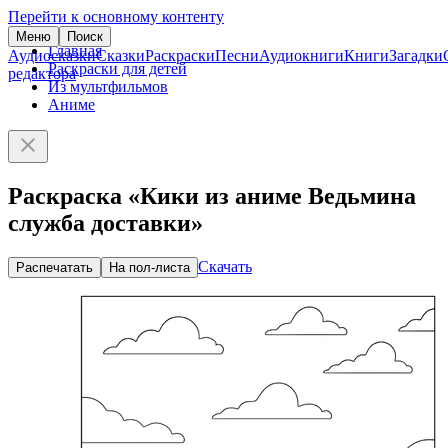
Перейти к основному контенту
Меню
Поиск
Главная
Аудиосказки
Сказки
Раскраски
Песни
Аудиокниги
Книги
Загадки
Раскраски для детей
редактора
Из мультфильмов
Аниме
Раскраска «Кики из аниме Ведьмина
служба доставки»
Скачать
Распечатать
На пол-листа