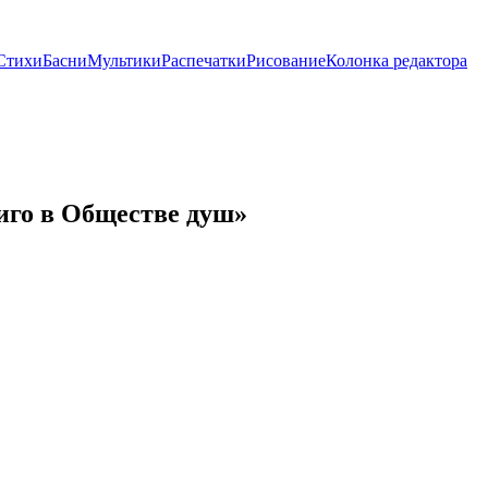
Стихи
Басни
Мультики
Распечатки
Рисование
Колонка редактора
иго в Обществе душ»