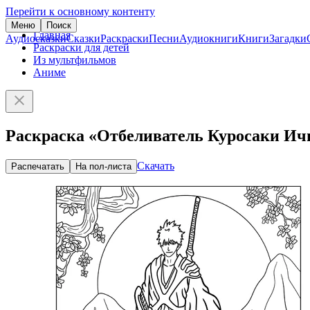
Перейти к основному контенту
Меню
Поиск
Главная
Аудиосказки
Сказки
Раскраски
Песни
Аудиокниги
Книги
Загадки
Раскраски для детей
Из мультфильмов
Аниме
Раскраска «Отбеливатель Куросаки Ич
Скачать
Распечатать
На пол-листа