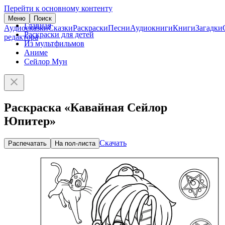
Перейти к основному контенту
Меню
Поиск
Главная
Аудиосказки
Сказки
Раскраски
Песни
Аудиокниги
Книги
Загадки
Раскраски для детей
редактора
Из мультфильмов
Аниме
Сейлор Мун
Раскраска «Кавайная Сейлор
Юпитер»
Скачать
Распечатать
На пол-листа