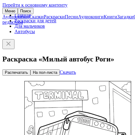
Перейти к основному контенту
Меню
Поиск
Главная
Аудиосказки
Сказки
Раскраски
Песни
Аудиокниги
Книги
Загадки
Раскраски для детей
редактора
Для мальчиков
Автобусы
Раскраска «Милый автобус Роги»
Скачать
Распечатать
На пол-листа