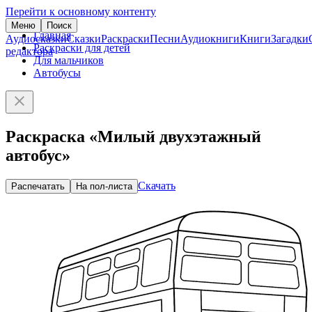
Перейти к основному контенту
Меню
Поиск
Главная
Аудиосказки
Сказки
Раскраски
Песни
Аудиокниги
Книги
Загадки
Раскраски для детей
редактора
Для мальчиков
Автобусы
Раскраска «Милый двухэтажный
автобус»
Скачать
Распечатать
На пол-листа