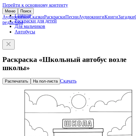
Перейти к основному контенту
Меню
Поиск
Главная
Аудиосказки
Сказки
Раскраски
Песни
Аудиокниги
Книги
Загадки
Раскраски для детей
редактора
Для мальчиков
Автобусы
Раскраска «Школьный автобус возле
школы»
Скачать
Распечатать
На пол-листа