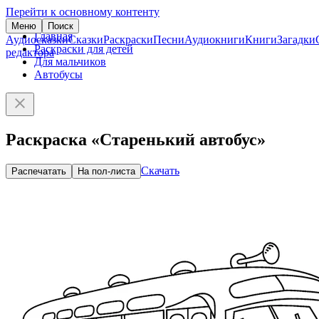
Перейти к основному контенту
Меню
Поиск
Главная
Аудиосказки
Сказки
Раскраски
Песни
Аудиокниги
Книги
Загадки
Раскраски для детей
редактора
Для мальчиков
Автобусы
Раскраска «Старенький автобус»
Скачать
Распечатать
На пол-листа