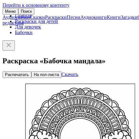
Перейти к основному контенту
Меню
Поиск
Главная
Аудиосказки
Сказки
Раскраски
Песни
Аудиокниги
Книги
Загадки
Раскраски для детей
редактора
Для девочек
Бабочки
Раскраска «Бабочка мандала»
Скачать
Распечатать
На пол-листа