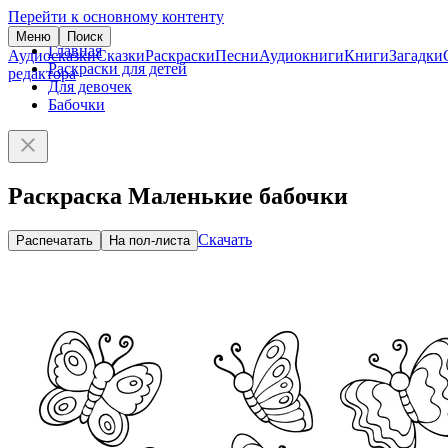
Перейти к основному контенту
Меню
Поиск
Главная
Аудиосказки
Сказки
Раскраски
Песни
Аудиокниги
Книги
Загадки
Раскраски для детей
редактора
Для девочек
Бабочки
Раскраска Маленькие бабочки
Скачать
Распечатать
На пол-листа